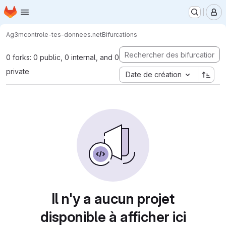
Page d'accueil
Passer au contenu principal
M
Ag3m
controle-tes-donnees.net
Bifurcations
0 forks: 0 public, 0 internal, and 0
private
Date de création
Il n'y a aucun projet
disponible à afficher ici