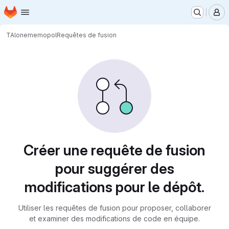
Page d'accueil
Passer au contenu principal
M
TAlone
memopol
Requêtes de fusion
Requêtes de fusion
Créer une requête de fusion
pour suggérer des
modifications pour le dépôt.
Utiliser les requêtes de fusion pour proposer, collaborer
et examiner des modifications de code en équipe.