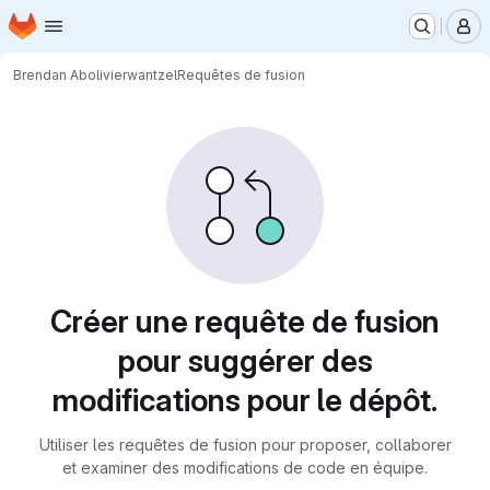
Page d'accueil
Passer au contenu principal
M
Brendan Abolivier
wantzel
Requêtes de fusion
Requêtes de fusion
Créer une requête de fusion
pour suggérer des
modifications pour le dépôt.
Utiliser les requêtes de fusion pour proposer, collaborer
et examiner des modifications de code en équipe.