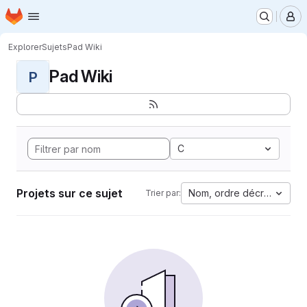
Page d'accueil
Passer au contenu principal
M
Explorer
Sujets
Pad Wiki
Pad Wiki
P
C
Projets sur ce sujet
Nom, ordre décroissant
Trier par: