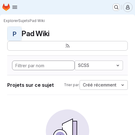
Page d'accueil
Passer au contenu principal
M
Explorer
Sujets
Pad Wiki
Pad Wiki
P
SCSS
Projets sur ce sujet
Créé récemment
Trier par: