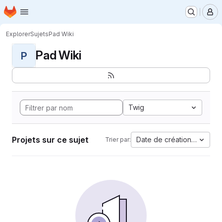
Page d'accueil
Passer au contenu principal
M
Explorer
Sujets
Pad Wiki
Pad Wiki
P
Twig
Projets sur ce sujet
Date de création la plus 
Trier par: