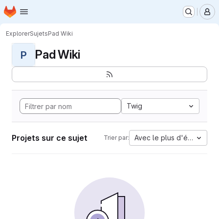
Page d'accueil
Passer au contenu principal
M
Explorer
Sujets
Pad Wiki
Pad Wiki
P
Twig
Projets sur ce sujet
Avec le plus d'étoiles
Trier par: