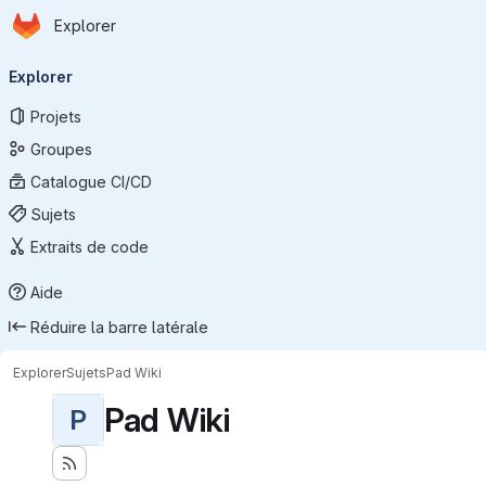
Page d'accueil
Passer au contenu principal
Explorer
Navigation principale
Explorer
Projets
Groupes
Catalogue CI/CD
Sujets
Extraits de code
Aide
Réduire la barre latérale
Explorer
Sujets
Pad Wiki
Pad Wiki
P