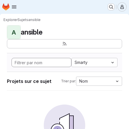
Page d'accueil
Passer au contenu principal
M
Explorer
Sujets
ansible
ansible
A
Smarty
Projets sur ce sujet
Nom
Trier par: