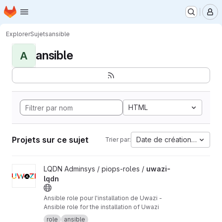
Page d'accueil
Passer au contenu principal
M
Explorer
Sujets
ansible
ansible
A
HTML
Projets sur ce sujet
Date de création la plus 
Trier par:
Afficher le projet uwazi-lqdn
LQDN Adminsys / piops-roles /
uwazi-
lqdn
Ansible role pour l'installation de Uwazi -
Ansible role for the installation of Uwazi
role
ansible