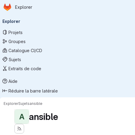
Page d'accueil
Passer au contenu principal
Explorer
Navigation principale
Explorer
Projets
Groupes
Catalogue CI/CD
Sujets
Extraits de code
Aide
Réduire la barre latérale
Explorer
Sujets
ansible
ansible
A