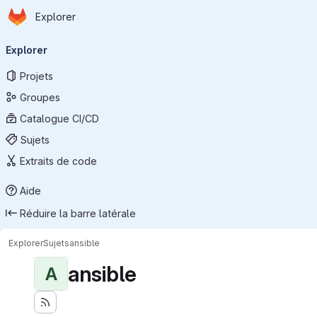
Page d'accueil
Passer au contenu principal
Explorer
Navigation principale
Explorer
Projets
Groupes
Catalogue CI/CD
Sujets
Extraits de code
Aide
Réduire la barre latérale
Explorer
Sujets
ansible
ansible
A