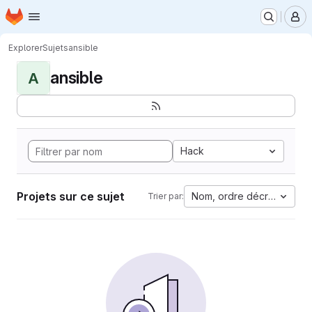
Page d'accueil
Passer au contenu principal
M
Explorer
Sujets
ansible
ansible
A
Hack
Projets sur ce sujet
Nom, ordre décroissant
Trier par: