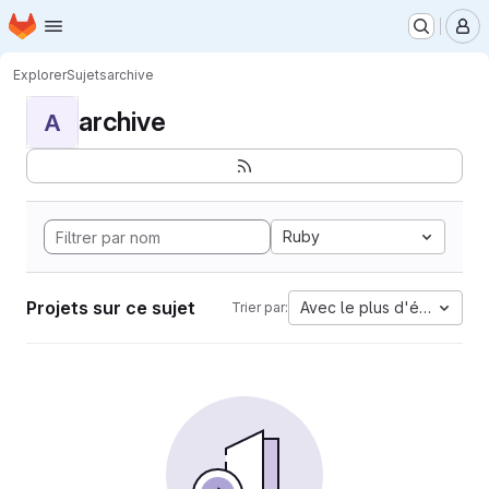
Page d'accueil
Passer au contenu principal
M
Explorer
Sujets
archive
archive
A
Ruby
Projets sur ce sujet
Avec le plus d'étoiles
Trier par: