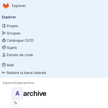
Page d'accueil
Passer au contenu principal
Explorer
Navigation principale
Explorer
Projets
Groupes
Catalogue CI/CD
Sujets
Extraits de code
Aide
Réduire la barre latérale
Explorer
Sujets
archive
archive
A