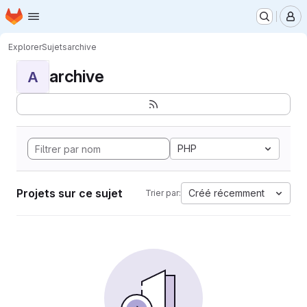
Page d'accueil
Passer au contenu principal
M
Explorer
Sujets
archive
archive
A
PHP
Projets sur ce sujet
Créé récemment
Trier par: