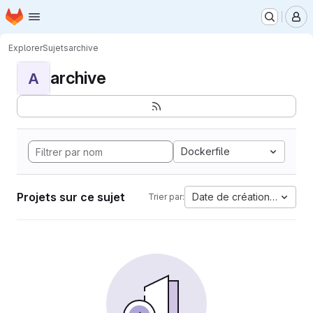
Page d'accueil
Passer au contenu principal
M
Explorer
Sujets
archive
archive
A
Dockerfile
Projets sur ce sujet
Date de création la plus 
Trier par: