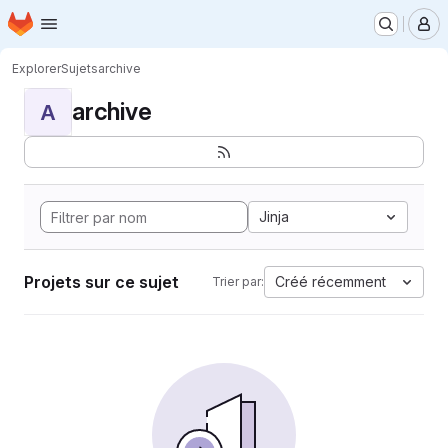
Page d'accueil
Passer au contenu principal
M
Explorer
Sujets
archive
archive
A
Jinja
Projets sur ce sujet
Créé récemment
Trier par: