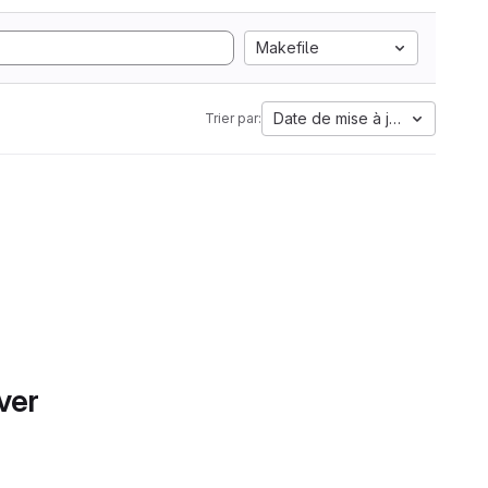
Makefile
Date de mise à jour
Trier par:
ver