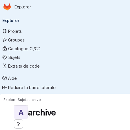
Page d'accueil
Passer au contenu principal
Explorer
Navigation principale
Explorer
Projets
Groupes
Catalogue CI/CD
Sujets
Extraits de code
Aide
Réduire la barre latérale
Explorer
Sujets
archive
archive
A