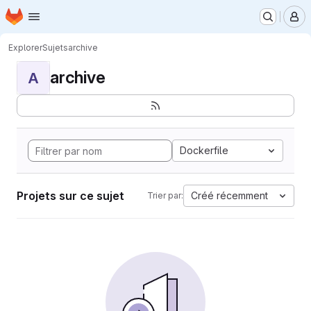
Page d'accueil
Passer au contenu principal
M
Explorer
Sujets
archive
archive
A
Dockerfile
Projets sur ce sujet
Créé récemment
Trier par: