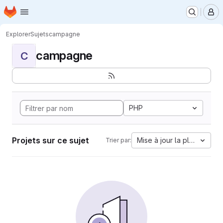
Page d'accueil
Passer au contenu principal
M
Explorer
Sujets
campagne
campagne
C
PHP
Projets sur ce sujet
Mise à jour la plus ancien
Trier par: