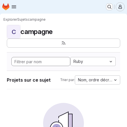
Page d'accueil
Passer au contenu principal
M
Explorer
Sujets
campagne
campagne
C
Ruby
Projets sur ce sujet
Nom, ordre décroissant
Trier par: