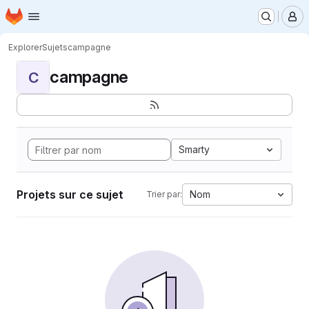
Page d'accueil
Passer au contenu principal
M
Explorer
Sujets
campagne
campagne
C
Smarty
Projets sur ce sujet
Nom
Trier par: