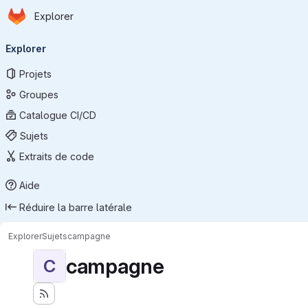
Page d'accueil
Passer au contenu principal
Explorer
Navigation principale
Explorer
Projets
Groupes
Catalogue CI/CD
Sujets
Extraits de code
Aide
Réduire la barre latérale
Explorer
Sujets
campagne
campagne
C