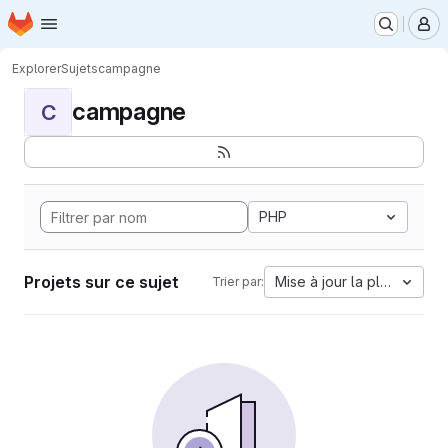
Page d'accueil
Passer au contenu principal
M
Explorer
Sujets
campagne
campagne
C
PHP
Projets sur ce sujet
Mise à jour la plus ancien
Trier par: