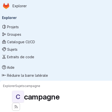
Page d'accueil
Passer au contenu principal
Explorer
Navigation principale
Explorer
Projets
Groupes
Catalogue CI/CD
Sujets
Extraits de code
Aide
Réduire la barre latérale
Explorer
Sujets
campagne
campagne
C