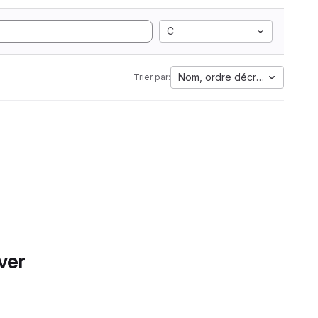
C
Nom, ordre décroissant
Trier par:
ver