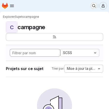
Page d'accueil
Passer au contenu principal
M
Explorer
Sujets
campagne
campagne
C
SCSS
Projets sur ce sujet
Mise à jour la plus ancien
Trier par: