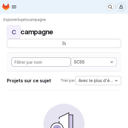
Page d'accueil
Passer au contenu principal
M
Explorer
Sujets
campagne
campagne
C
SCSS
Projets sur ce sujet
Avec le plus d'étoiles
Trier par: