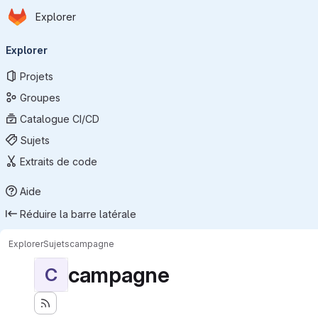
Page d'accueil
Passer au contenu principal
Explorer
Navigation principale
Explorer
Projets
Groupes
Catalogue CI/CD
Sujets
Extraits de code
Aide
Réduire la barre latérale
Explorer
Sujets
campagne
campagne
C