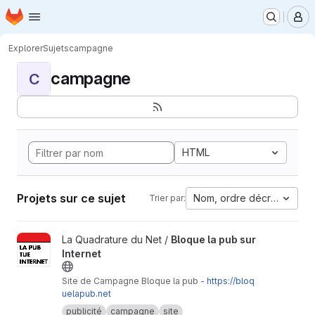
Page d'accueil
Passer au contenu principal
M
Explorer
Sujets
campagne
campagne
C
HTML
Projets sur ce sujet
Nom, ordre décroissant
Trier par:
Afficher le projet Bloque la pub sur Internet
La Quadrature du Net /
Bloque la pub sur
Internet
Site de Campagne Bloque la pub -
https://bloq
uelapub.net
publicité
campagne
site