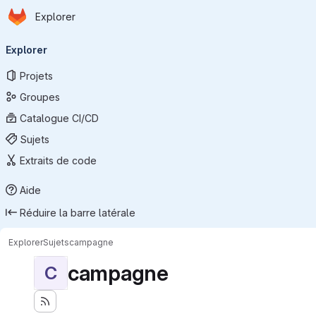
Page d'accueil
Passer au contenu principal
Explorer
Navigation principale
Explorer
Projets
Groupes
Catalogue CI/CD
Sujets
Extraits de code
Aide
Réduire la barre latérale
Explorer
Sujets
campagne
campagne
C