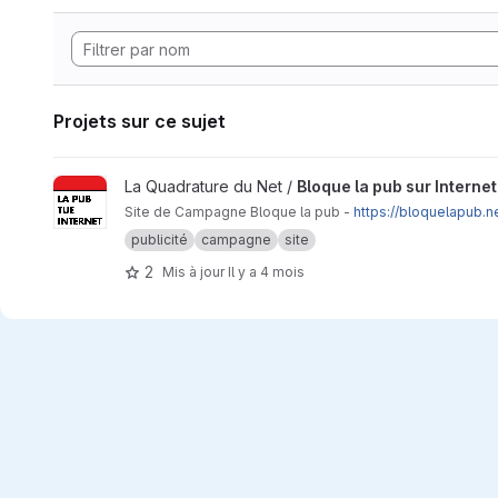
Projets sur ce sujet
Afficher le projet Bloque la pub sur Internet
La Quadrature du Net /
Bloque la pub sur Internet
Site de Campagne Bloque la pub -
https://bloquelapub.n
publicité
campagne
site
2
Mis à jour
Il y a 4 mois