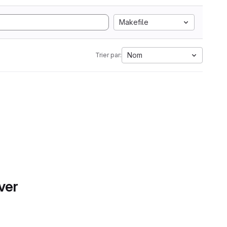
Makefile
Nom
Trier par:
ver