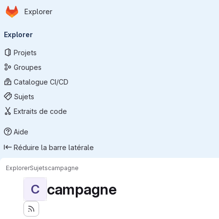
Page d'accueil
Passer au contenu principal
Explorer
Navigation principale
Explorer
Projets
Groupes
Catalogue CI/CD
Sujets
Extraits de code
Aide
Réduire la barre latérale
Explorer
Sujets
campagne
campagne
C