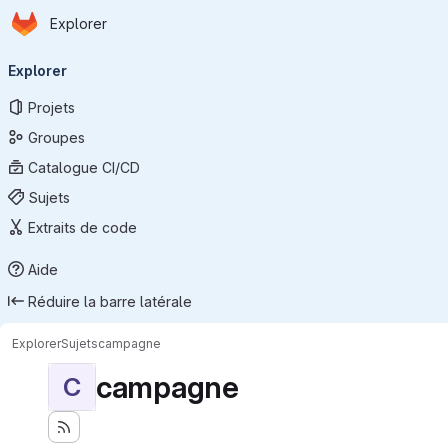
Page d'accueil
Passer au contenu principal
Explorer
Navigation principale
Explorer
Projets
Groupes
Catalogue CI/CD
Sujets
Extraits de code
Aide
Réduire la barre latérale
Explorer
Sujets
campagne
campagne
C