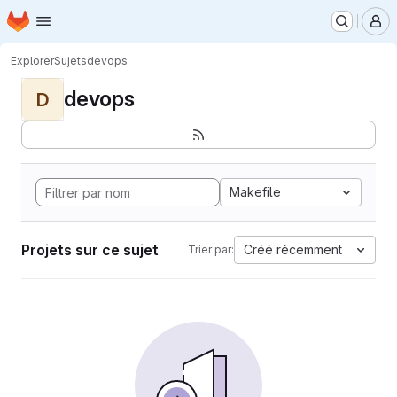
Page d'accueil
Passer au contenu principal
M
Explorer
Sujets
devops
devops
D
Makefile
Projets sur ce sujet
Créé récemment
Trier par: