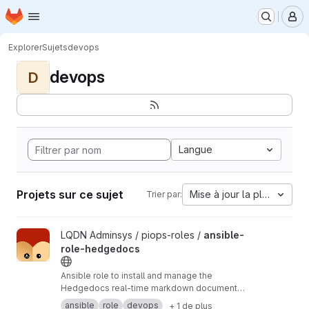
Page d'accueil
Passer au contenu principal
M
Explorer
Sujets
devops
devops
D
Langue
Projets sur ce sujet
Mise à jour la plus ancien
Trier par:
Afficher le projet ansible-role-hedgedocs
LQDN Adminsys / piops-roles /
ansible-
role-hedgedocs
Ansible role to install and manage the
Hedgedocs real-time markdown document
service
ansible
role
devops
+ 1 de plus