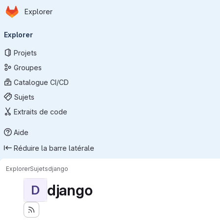
Page d'accueil
Passer au contenu principal
Explorer
Navigation principale
Explorer
Projets
Groupes
Catalogue CI/CD
Sujets
Extraits de code
Aide
Réduire la barre latérale
Explorer
Sujets
django
django
D