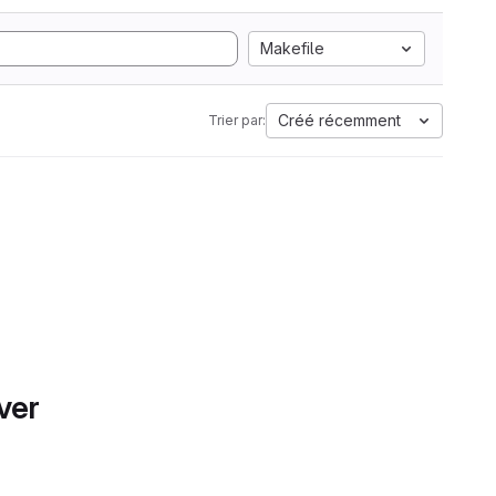
Makefile
Créé récemment
Trier par:
ver