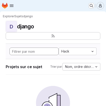
Page d'accueil
Passer au contenu principal
M
Explorer
Sujets
django
django
D
Hack
Projets sur ce sujet
Nom, ordre décroissant
Trier par: