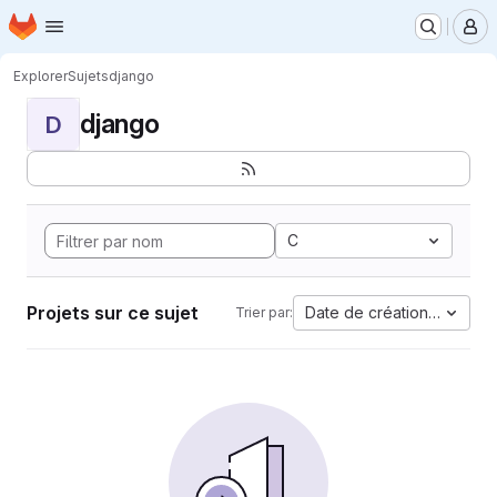
Page d'accueil
Passer au contenu principal
M
Explorer
Sujets
django
django
D
C
Projets sur ce sujet
Date de création la plus 
Trier par: