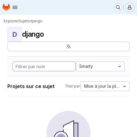
Page d'accueil
Passer au contenu principal
M
Explorer
Sujets
django
django
D
Smarty
Projets sur ce sujet
Mise à jour la plus ancien
Trier par: