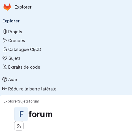
Page d'accueil
Passer au contenu principal
Explorer
Navigation principale
Explorer
Projets
Groupes
Catalogue CI/CD
Sujets
Extraits de code
Aide
Réduire la barre latérale
Explorer
Sujets
forum
forum
F