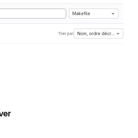
Makefile
Nom, ordre décroissant
Trier par:
ver