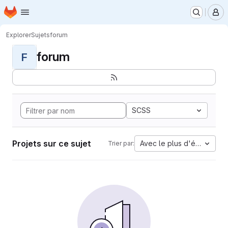
Page d'accueil
Passer au contenu principal
M
Explorer
Sujets
forum
forum
F
SCSS
Projets sur ce sujet
Avec le plus d'étoiles
Trier par: