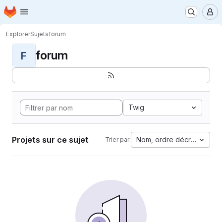
Page d'accueil
Passer au contenu principal
M
Explorer
Sujets
forum
forum
F
Twig
Projets sur ce sujet
Nom, ordre décroissant
Trier par: