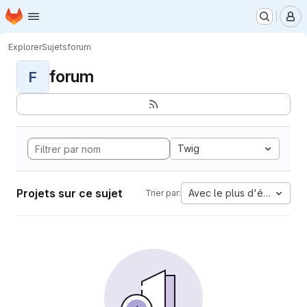
Page d'accueil
Passer au contenu principal
M
Explorer
Sujets
forum
forum
F
Twig
Projets sur ce sujet
Avec le plus d'étoiles
Trier par: