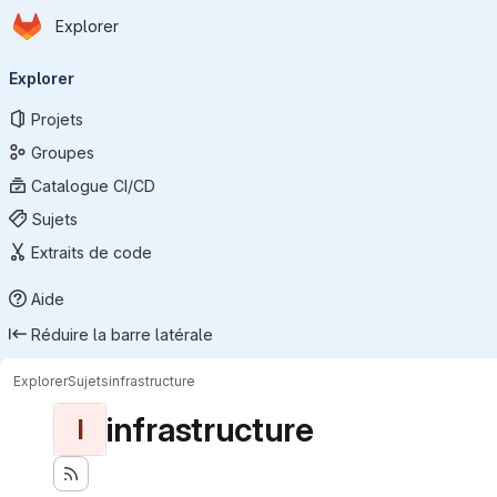
Page d'accueil
Passer au contenu principal
Explorer
Navigation principale
Explorer
Projets
Groupes
Catalogue CI/CD
Sujets
Extraits de code
Aide
Réduire la barre latérale
Explorer
Sujets
infrastructure
infrastructure
I