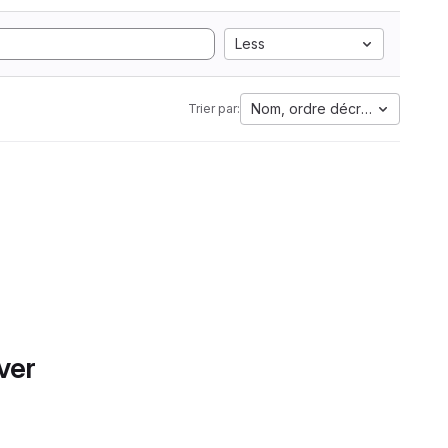
Less
Nom, ordre décroissant
Trier par:
ver