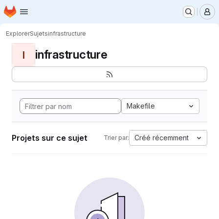
Page d'accueil
Passer au contenu principal
M
Explorer
Sujets
infrastructure
infrastructure
I
Makefile
Projets sur ce sujet
Créé récemment
Trier par: