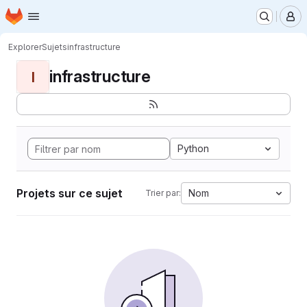
Page d'accueil
Passer au contenu principal
M
Explorer
Sujets
infrastructure
infrastructure
I
Python
Projets sur ce sujet
Nom
Trier par: