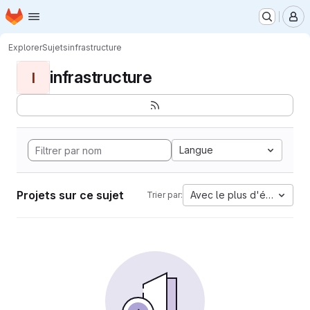
Page d'accueil
Passer au contenu principal
M
Explorer
Sujets
infrastructure
infrastructure
I
Langue
Projets sur ce sujet
Avec le plus d'étoiles
Trier par: