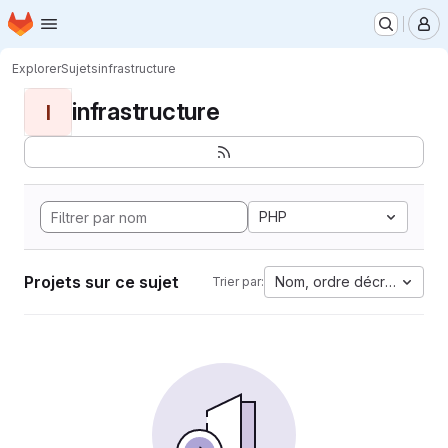
Page d'accueil
Passer au contenu principal
M
Explorer
Sujets
infrastructure
infrastructure
I
PHP
Projets sur ce sujet
Nom, ordre décroissant
Trier par: