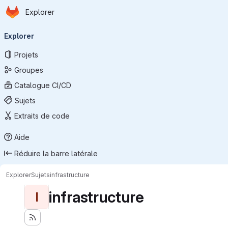
Page d'accueil
Passer au contenu principal
Explorer
Navigation principale
Explorer
Projets
Groupes
Catalogue CI/CD
Sujets
Extraits de code
Aide
Réduire la barre latérale
Explorer
Sujets
infrastructure
infrastructure
I