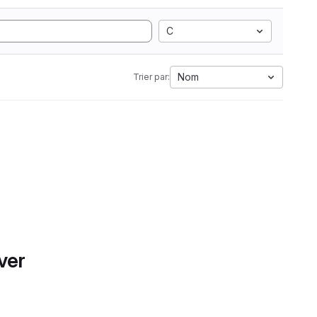
C
Nom
Trier par:
ver