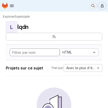
Page d'accueil
Passer au contenu principal
M
Explorer
Sujets
lqdn
lqdn
L
HTML
Projets sur ce sujet
Avec le plus d'étoiles
Trier par: